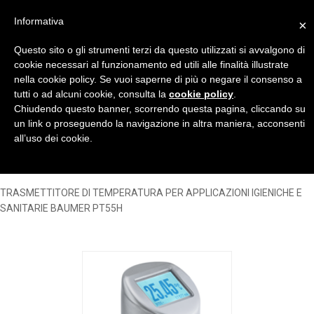
Informativa
×
Questo sito o gli strumenti terzi da questo utilizzati si avvalgono di
cookie necessari al funzionamento ed utili alle finalità illustrate
nella cookie policy. Se vuoi saperne di più o negare il consenso a
tutti o ad alcuni cookie, consulta la
cookie policy
.
Home
MISURA E CONTROLLO TEMPERATURA
SONDE DI
Chiudendo questo banner, scorrendo questa pagina, cliccando su
TEMPERATURA IGIENICHE
TRASMETTITORE DI TEMPERATURA
un link o proseguendo la navigazione in altra maniera, acconsenti
PER APPLICAZIONI IGIENICHE E SANITARIE BAUMER PT55H
all’uso dei cookie.
TRASMETTITORE DI TEMPERATURA PER APPLICAZIONI IGIENICHE E
SANITARIE BAUMER PT55H