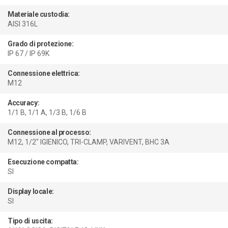
Materiale custodia:
AISI 316L
Grado di protezione:
IP 67 / IP 69K
Connessione elettrica:
M12
Accuracy:
1/1 B, 1/1 A, 1/3 B, 1/6 B
Connessione al processo:
M12, 1/2" IGIENICO, TRI-CLAMP, VARIVENT, BHC 3A
Esecuzione compatta:
SI
Display locale:
SI
Tipo di uscita: