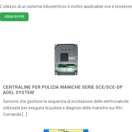
L’utilizzo di un sistema triboelettrico è inoltre applicabile ove è presente
nebbia oleosa
ed è esente dalla necessità di pulizia.
LEGGI DI PIÙ
Si basa sull’energia prodotta dal contatto del particolato sull’elettrodo.
L’intensità delle cariche elettriche è direttamente proporzionale alla
velocità dell’impatto e delle qualità fisiche della polvere.
La
sonda triboelettrica
è composta da un singolo elemento ed è
particolarmente applicabile nei sistemi che richiedono una rilevazione
di passaggio da un filtro integro ad uno danneggiato.
Possibile la lettura continua della concentrazione di polveri sia in
CENTRALINE PER PULIZIA MANICHE SERIE SCE/SCE-DP
condotta che all’aperto.
ADEL SYSTEM
Il sistema è vincente in quanto semplice da installare e veloce nella
Sensore che gestisce la sequenza di eccitazione delle elettrovalvole
taratura.
utilizzate per eseguire la pulizia e diagnosi delle maniche sui filtri.
Comanda […]