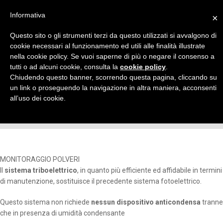
Informativa
×
Questo sito o gli strumenti terzi da questo utilizzati si avvalgono di
cookie necessari al funzionamento ed utili alle finalità illustrate
nella cookie policy. Se vuoi saperne di più o negare il consenso a
tutti o ad alcuni cookie, consulta la
cookie policy
.
MONITORAGGIO POLVERI
Chiudendo questo banner, scorrendo questa pagina, cliccando su
un link o proseguendo la navigazione in altra maniera, acconsenti
Monitoraggio Polveri
all’uso dei cookie.
Home
MONITORAGGIO POLVERI
MONITORAGGIO POLVERI
Il
sistema triboelettrico
, in quanto più efficiente ed affidabile in termini
di manutenzione, sostituisce il precedente sistema fotoelettrico.
Questo sistema non richiede
nessun dispositivo anticondensa
tranne
che in presenza di umidità condensante