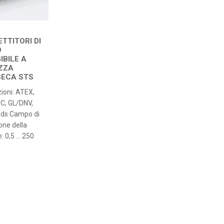
TTITORI DI
O
IBILE A
ZZA
SECA STS
zioni: ATEX,
AC, GL/DNV,
yds Campo di
one della
: 0,5 … 250
cisione: ≤ ±