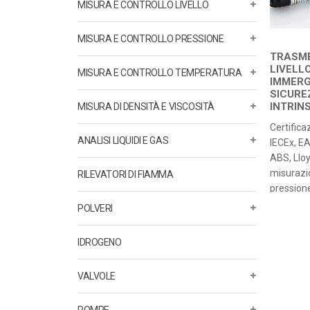
MISURA E CONTROLLO LIVELLO
MISURA E CONTROLLO PRESSIONE
TRASME
LIVELL
MISURA E CONTROLLO TEMPERATURA
IMMERG
SICURE
INTRIN
MISURA DI DENSITÀ E VISCOSITÀ
Certifica
ANALISI LIQUIDI E GAS
IECEx, E
ABS, Llo
misurazi
RILEVATORI DI FIAMMA
pressione
mH2O Pre
POLVERI
0,10 […]
IDROGENO
VALVOLE